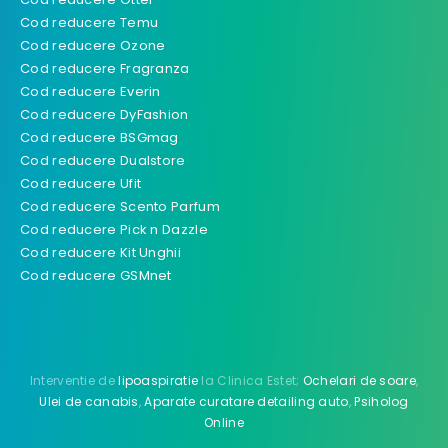
Cod reducere Temu
Cod reducere Ozone
Cod reducere Fragranza
Cod reducere Everin
Cod reducere DyFashion
Cod reducere BSGmag
Cod reducere Dualstore
Cod reducere Ufit
Cod reducere Scento Parfum
Cod reducere Pick n Dazzle
Cod reducere Kit Unghii
Cod reducere GSMnet
Interventie de
lipoaspiratie
la Clinica Estet;
Ochelari de soare
,
Ulei de canabis
,
Aparate curatare detailing auto
,
Psiholog
Online