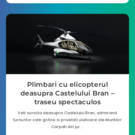
Plimbari cu elicopterul
deasupra Castelului Bran –
traseu spectaculos
Veti survola deasupra Castelului Bran, admirand
turnurilor sale gotice si privelisti uluitoare ale Muntilor
Carpati din jur….