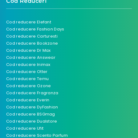
Cod Reduceri
Cod reducere Elefant
Cod reducere Fashion Days
Cod reducere Carturesti
Cod reducere Bookzone
Cod reducere Dr Max
Cod reducere Answear
Cod reducere Inimax
Cod reducere Otter
Cod reducere Temu
Cod reducere Ozone
Cod reducere Fragranza
Cod reducere Everin
Cod reducere DyFashion
Cod reducere BSGmag
Cod reducere Dualstore
Cod reducere Ufit
Cod reducere Scento Parfum