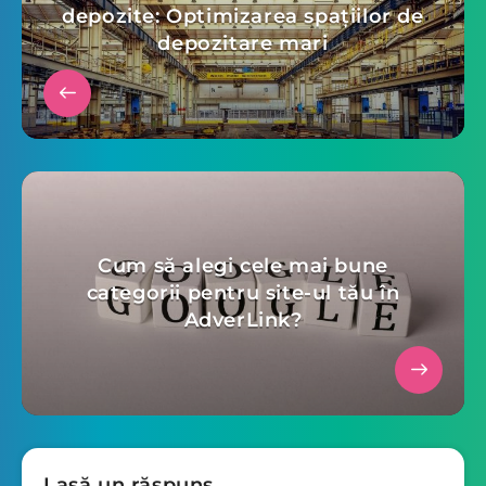
depozite: Optimizarea spațiilor de
depozitare mari
Cum să alegi cele mai bune
categorii pentru site-ul tău în
AdverLink?
Lasă un răspuns