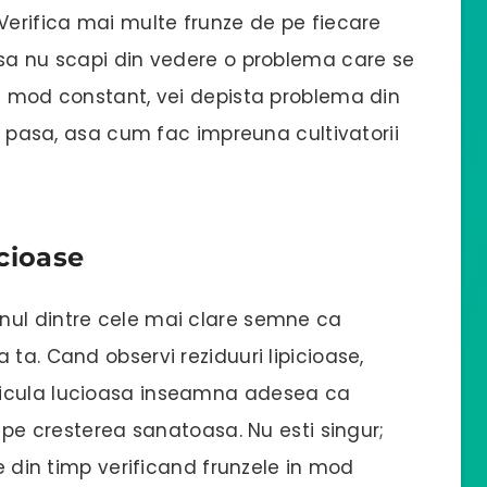
Verifica mai multe frunze de pe fiecare
 sa nu scapi din vedere o problema care se
in mod constant, vei depista problema din
ti pasa, asa cum fac impreuna cultivatorii
icioase
nul dintre cele mai clare semne ca
ta. Cand observi reziduuri lipicioase,
licula lucioasa inseamna adesea ca
e cresterea sanatoasa. Nu esti singur;
le din timp verificand frunzele in mod