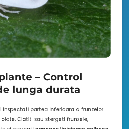
plante – Control
 de lunga durata
i inspectati partea inferioara a frunzelor
 plate. Clatiti sau stergeti frunzele,
ate si atarnati
capcane lipicioase galbene