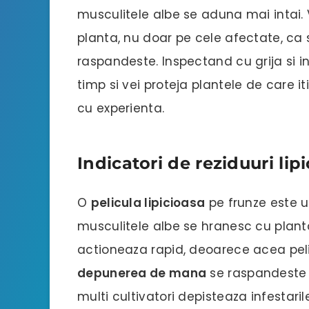
musculitele albe se aduna mai intai. 
planta, nu doar pe cele afectate, ca
raspandeste. Inspectand cu grija si 
timp si vei proteja plantele de care i
cu experienta.
Indicatori de reziduuri lip
O
pelicula lipicioasa
pe frunze este u
musculitele albe se hranesc cu planta 
actioneaza rapid, deoarece acea pe
depunerea de mana
se raspandeste p
multi cultivatori depisteaza infestari