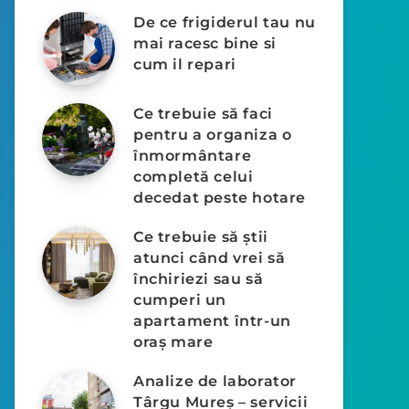
De ce frigiderul tau nu
mai racesc bine si
cum il repari
Ce trebuie să faci
pentru a organiza o
înmormântare
completă celui
decedat peste hotare
Ce trebuie să știi
atunci când vrei să
închiriezi sau să
cumperi un
apartament într-un
oraș mare
Analize de laborator
Târgu Mureș – servicii