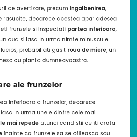
urii de avertizare, precum
ingalbenirea
,
le rasucite, deoarece acestea apar adesea
eti frunzele si inspectati
partea inferioara
,
un oua si lasa in urma nimfe minuscule.
lucios, probabil ati gasit
roua de miere
, un
anesc cu planta dumneavoastra.
re ale frunzelor
ea inferioara a frunzelor, deoarece
 lasa in urma unele dintre cele mai
le mai repede
atunci cand stii ce iti arata
e
inainte ca frunzele sa se ofileasca sau