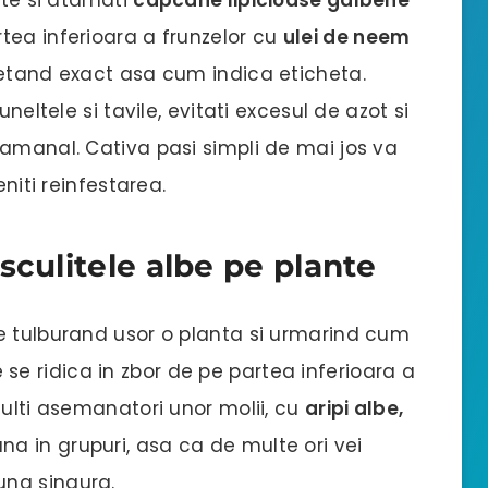
tea inferioara a frunzelor cu
ulei de neem
petand exact asa cum indica eticheta.
neltele si tavile, evitati excesul de azot si
tamanal. Cativa pasi simpli de mai jos va
eniti reinfestarea.
sculitele albe pe plante
e tulburand usor o planta si urmarind cum
se ridica in zbor de pe partea inferioara a
dulti asemanatori unor molii, cu
aripi albe,
na in grupuri, asa ca de multe ori vei
una singura.