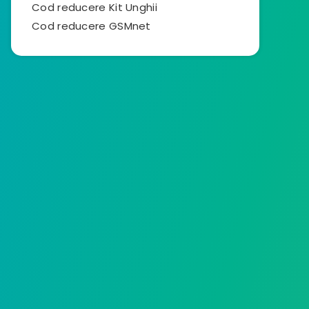
Cod reducere Kit Unghii
Cod reducere GSMnet