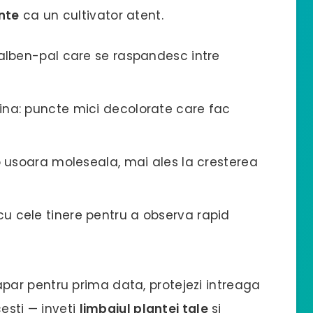
nte
ca un cultivator atent.
alben-pal care se raspandesc intre
na: puncte mici decolorate care fac
o usoara moleseala, mai ales la cresterea
u cele tinere pentru a observa rapid
ar pentru prima data, protejezi intreaga
cesti — inveti
limbajul plantei tale
si