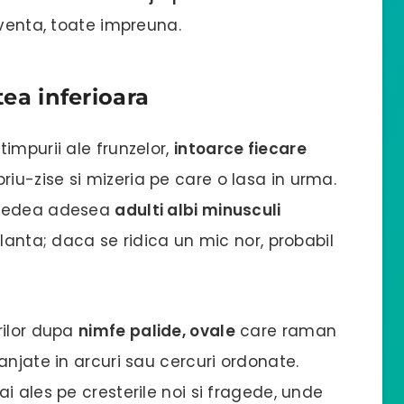
cventa, toate impreuna.
tea inferioara
impurii ale frunzelor,
intoarce fiecare
riu-zise si mizeria pe care o lasa in urma.
 vedea adesea
adulti albi minusculi
lanta; daca se ridica un mic nor, probabil
rilor dupa
nimfe palide, ovale
care raman
anjate in arcuri sau cercuri ordonate.
i ales pe cresterile noi si fragede, unde