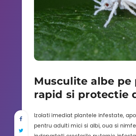
Musculite albe pe 
rapid si protectie
Izolati imediat plantele infestate, apo
pentru adulti mici si albi, oua si nimfe
indepartati cresterile puternic infest