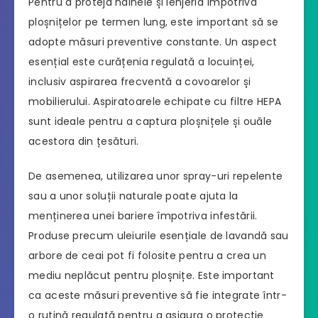
Pentru a proteja hainele și lenjeria împotriva
ploșnițelor pe termen lung, este important să se
adopte măsuri preventive constante. Un aspect
esențial este curățenia regulată a locuinței,
inclusiv aspirarea frecventă a covoarelor și
mobilierului. Aspiratoarele echipate cu filtre HEPA
sunt ideale pentru a captura ploșnițele și ouăle
acestora din țesături.
De asemenea, utilizarea unor spray-uri repelente
sau a unor soluții naturale poate ajuta la
menținerea unei bariere împotriva infestării.
Produse precum uleiurile esențiale de lavandă sau
arbore de ceai pot fi folosite pentru a crea un
mediu neplăcut pentru ploșnițe. Este important
ca aceste măsuri preventive să fie integrate într-
o rutină regulată pentru a asigura o protecție