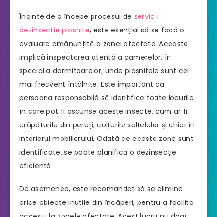
Înainte de a începe procesul de
servicii
dezinsectie plosnite
, este esențial să se facă o
evaluare amănunțită a zonei afectate. Aceasta
implică inspectarea atentă a camerelor, în
special a dormitoarelor, unde ploșnițele sunt cel
mai frecvent întâlnite. Este important ca
persoana responsabilă să identifice toate locurile
în care pot fi ascunse aceste insecte, cum ar fi
crăpăturile din pereți, colțurile saltelelor și chiar în
interiorul mobilierului. Odată ce aceste zone sunt
identificate, se poate planifica o dezinsecție
eficientă.
De asemenea, este recomandat să se elimine
orice obiecte inutile din încăperi, pentru a facilita
accesul la zonele afectate. Acest lucru nu doar