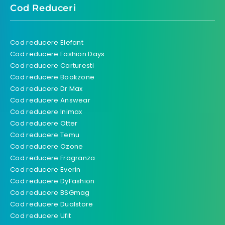
Cod Reduceri
Cod reducere Elefant
Cod reducere Fashion Days
Cod reducere Carturesti
Cod reducere Bookzone
Cod reducere Dr Max
Cod reducere Answear
Cod reducere Inimax
Cod reducere Otter
Cod reducere Temu
Cod reducere Ozone
Cod reducere Fragranza
Cod reducere Everin
Cod reducere DyFashion
Cod reducere BSGmag
Cod reducere Dualstore
Cod reducere Ufit