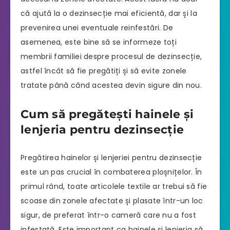
că ajută la o dezinsecție mai eficientă, dar și la
prevenirea unei eventuale reinfestări. De
asemenea, este bine să se informeze toți
membrii familiei despre procesul de dezinsecție,
astfel încât să fie pregătiți și să evite zonele
tratate până când acestea devin sigure din nou.
Cum să pregătești hainele și
lenjeria pentru dezinsecție
Pregătirea hainelor și lenjeriei pentru dezinsecție
este un pas crucial în combaterea ploșnițelor. În
primul rând, toate articolele textile ar trebui să fie
scoase din zonele afectate și plasate într-un loc
sigur, de preferat într-o cameră care nu a fost
infestată. Este important ca hainele și lenjeria să