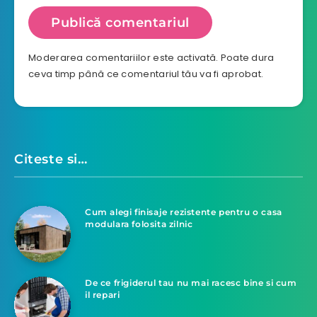
Moderarea comentariilor este activată. Poate dura
ceva timp până ce comentariul tău va fi aprobat.
Citeste si…
Cum alegi finisaje rezistente pentru o casa
modulara folosita zilnic
De ce frigiderul tau nu mai racesc bine si cum
il repari