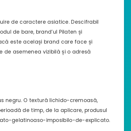
ruire de caractere asiatice. Descifrabil
odul de bare, brand’ul Pilaten și
acă este același brand care face și
te de asemenea vizibilă și o adresă
s negru. O textură lichido-cremoasă,
erioadă de timp, de la aplicare, produsul
cato-gelatinoaso-imposibilo-de-explicato.