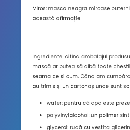
Miros: masca neagra miroase puterni
această afirmație.
Ingrediente: citind ambalajul produsul
mască ar putea să aibă toate chestii
seama ce și cum. Când am cumpărat 
au trimis și un cartonaș unde sunt scr
water: pentru că apa este preze
polyvinylalcohol: un polimer sinte
glycerol: rudă cu vestita glicerin