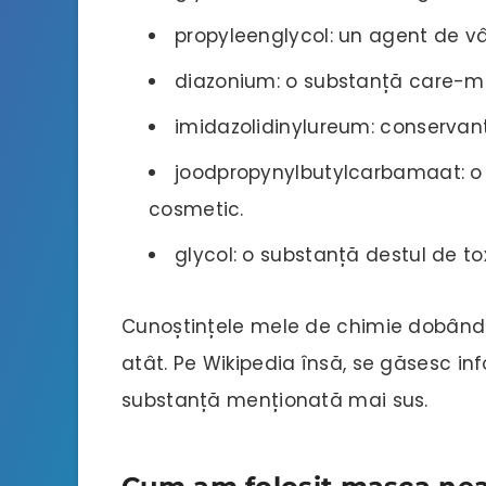
propyleenglycol: un agent de vâ
diazonium: o substanță care-mi 
imidazolidinylureum: conservant
joodpropynylbutylcarbamaat: o 
cosmetic.
glycol: o substanță destul de to
Cunoștințele mele de chimie dobândi
atât. Pe Wikipedia însă, se găsesc in
substanță menționată mai sus.