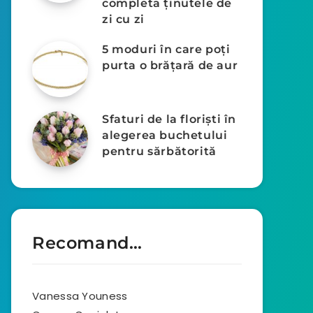
completa ținutele de
zi cu zi
5 moduri în care poţi
purta o brăţară de aur
Sfaturi de la floriști în
alegerea buchetului
pentru sărbătorită
Recomand…
Vanessa Youness