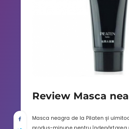
Review Masca nea
Masca neagra de la Pilaten și uimito
produs-minune pentru îndepărtarea 