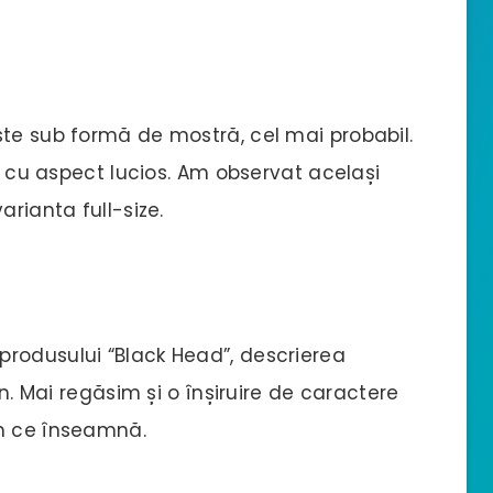
ste sub formă de mostră, cel mai probabil.
u, cu aspect lucios. Am observat același
arianta full-size.
rodusului “Black Head”, descrierea
en. Mai regăsim și o înșiruire de caractere
am ce înseamnă.