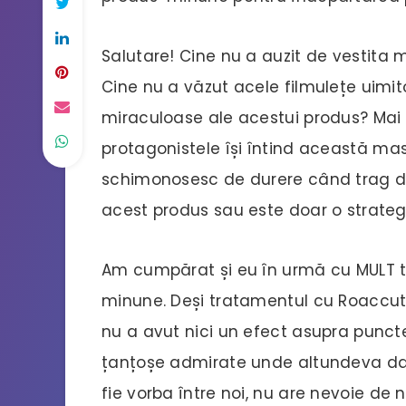
Salutare! Cine nu a auzit de vestita
Cine nu a văzut acele filmulețe uimito
miraculoase ale acestui produs? Mai s
protagonistele își întind această ma
schimonosesc de durere când trag de
acest produs sau este doar o strateg
Am cumpărat și eu în urmă cu MULT t
minune. Deși tratamentul cu Roaccuta
nu a avut nici un efect asupra punct
țanțoșe admirate unde altundeva d
fie vorba între noi, nu are nevoie de 