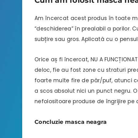
Cum am folosit masca ne
Am încercat acest produs în toate mo
“deschiderea” în prealabil a porilor. C
subțire sau gros. Aplicată cu o pensu
Orice aș fi încercat, NU A FUNCȚIONAT
deloc, fie au fost zone cu straturi pre
foarte multe fire de păr/puf, atunci 
a scos absolut nici un punct negru. O
nefolositoare produse de îngrijire pe
Concluzie masca neagra