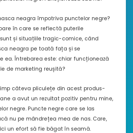
 masca neagra împotriva punctelor negre?
are în care se reflectă puterile
unt și situațiile tragic-comice, când
sca neagra pe toată fața și se
 ea. Întrebarea este: chiar funcționează
ie de marketing reușită?
imp câteva pliculețe din acest produs-
ne a avut un rezultat pozitiv pentru mine,
elor negre. Puncte negre care se las
acă nu pe mândrețea mea de nas. Care,
nici un efort să fie băgat în seamă.