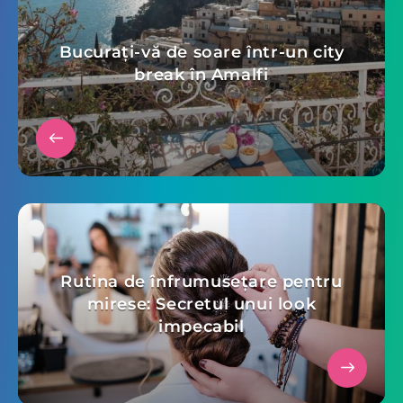
Bucurați-vă de soare într-un city
break în Amalfi
Rutina de înfrumusețare pentru
mirese: Secretul unui look
impecabil