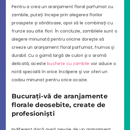
Pentru a crea un aranjament floral parfumat cu
zambile, puteți începe prin alegerea florilor
proaspete și sănătoase, apoi să le combinați cu
frunze sau alte flori. În concluzie, zambilele sunt o
alegere minunată pentru oricine dorește să
creeze un aranjament floral parfumat, frumos și
durabil. Cu o gamă largă de culori și o aromă
delicată, aceste
buchete cu zambile
vor aduce o
notă specială în orice încăpere și vor oferi un
cadou minunat pentru orice ocazie.
Bucurați-vă de aranjamente
florale deosebite, create de
profesioniști
Indiferent dacă aveți nevoie de un aranjament